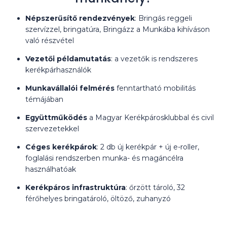
Népszerűsítő rendezvények
:
Bringás reggeli
szervízzel, bringatúra, Bringázz a Munkába kihíváson
való részvétel
Vezetői példamutatás
: a vezetők is rendszeres
kerékpárhasználók
Munkavállalói felmérés
fenntartható mobilitás
témájában
Együttműködés
a Magyar Kerékpárosklubbal és civil
szervezetekkel
Céges kerékpárok
: 2 db új kerékpár + új e-roller,
foglalási rendszerben munka- és magáncélra
használhatóak
Kerékpáros infrastruktúra
: őrzött tároló, 32
férőhelyes bringatároló, öltöző, zuhanyzó