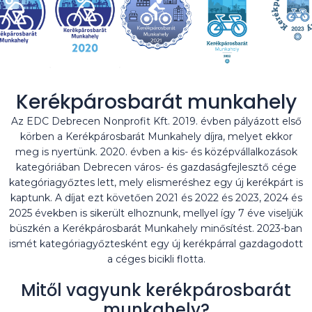
Kerékpárosbarát munkahely
Az EDC Debrecen Nonprofit Kft. 2019. évben pályázott első
körben a Kerékpárosbarát Munkahely díjra, melyet ekkor
meg is nyertünk. 2020. évben a kis- és középvállalkozások
kategóriában Debrecen város- és gazdaságfejlesztő cége
kategóriagyőztes lett, mely elismeréshez egy új kerékpárt is
kaptunk. A díjat ezt követően 2021 és 2022 és 2023, 2024 és
2025 években is sikerült elhoznunk, mellyel így 7 éve viseljük
büszkén a Kerékpárosbarát Munkahely minősítést. 2023-ban
ismét kategóriagyőztesként egy új kerékpárral gazdagodott
a céges bicikli flotta.
Mitől vagyunk kerékpárosbarát
munkahely?