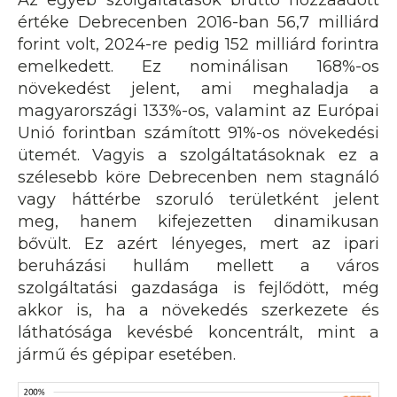
Az egyéb szolgáltatások bruttó hozzáadott
értéke Debrecenben 2016-ban 56,7 milliárd
forint volt, 2024-re pedig 152 milliárd forintra
emelkedett. Ez nominálisan 168%-os
növekedést jelent, ami meghaladja a
magyarországi 133%-os, valamint az Európai
Unió forintban számított 91%-os növekedési
ütemét. Vagyis a szolgáltatásoknak ez a
szélesebb köre Debrecenben nem stagnáló
vagy háttérbe szoruló területként jelent
meg, hanem kifejezetten dinamikusan
bővült. Ez azért lényeges, mert az ipari
beruházási hullám mellett a város
szolgáltatási gazdasága is fejlődött, még
akkor is, ha a növekedés szerkezete és
láthatósága kevésbé koncentrált, mint a
jármű és gépipar esetében.