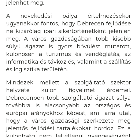
jelenhet meg.
A növekedési pálya értelmezésekor
ugyanakkor fontos, hogy Debrecen fejlődése
ne kizárólag ipari sikertörténetként jelenjen
meg. A város gazdaságában több kisebb
súlyú ágazat is gyors bővülést mutatott,
különösen a turizmus és vendéglátás, az
informatika és távközlés, valamint a szállítás
és logisztika területén.
Mindezek mellett a szolgáltató szektor
helyzete külön figyelmet érdemel.
Debrecenben több szolgáltató ágazat súlya
továbbra is alacsonyabb az országos és
európai arányokhoz képest, ami arra utal,
hogy a város gazdasági szerkezete még
jelentős fejlődési tartalékokat hordoz. Ez a
különbség nem feltétlenül gyengeségként