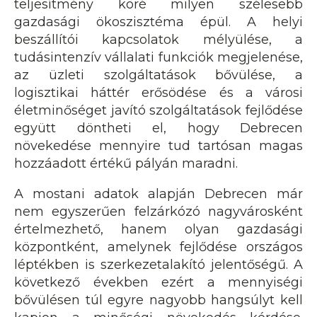
teljesítmény köré milyen szélesebb
gazdasági ökoszisztéma épül. A helyi
beszállítói kapcsolatok mélyülése, a
tudásintenzív vállalati funkciók megjelenése,
az üzleti szolgáltatások bővülése, a
logisztikai háttér erősödése és a városi
életminőséget javító szolgáltatások fejlődése
együtt döntheti el, hogy Debrecen
növekedése mennyire tud tartósan magas
hozzáadott értékű pályán maradni.
A mostani adatok alapján Debrecen már
nem egyszerűen felzárkózó nagyvárosként
értelmezhető, hanem olyan gazdasági
központként, amelynek fejlődése országos
léptékben is szerkezetalakító jelentőségű. A
következő években ezért a mennyiségi
bővülésen túl egyre nagyobb hangsúlyt kell