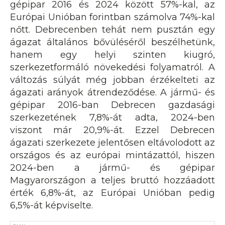
gépipar 2016 és 2024 között 57%-kal, az
Európai Unióban forintban számolva 74%-kal
nőtt. Debrecenben tehát nem pusztán egy
ágazat általános bővüléséről beszélhetünk,
hanem egy helyi szinten kiugró,
szerkezetformáló növekedési folyamatról. A
változás súlyát még jobban érzékelteti az
ágazati arányok átrendeződése. A jármű- és
gépipar 2016-ban Debrecen gazdasági
szerkezetének 7,8%-át adta, 2024-ben
viszont már 20,9%-át. Ezzel Debrecen
ágazati szerkezete jelentősen eltávolodott az
országos és az európai mintázattól, hiszen
2024-ben a jármű- és gépipar
Magyarországon a teljes bruttó hozzáadott
érték 6,8%-át, az Európai Unióban pedig
6,5%-át képviselte.