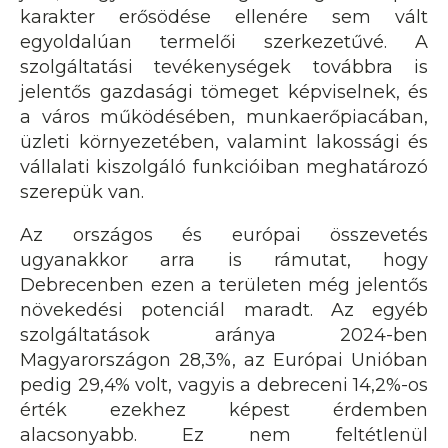
karakter erősödése ellenére sem vált
egyoldalúan termelői szerkezetűvé. A
szolgáltatási tevékenységek továbbra is
jelentős gazdasági tömeget képviselnek, és
a város működésében, munkaerőpiacában,
üzleti környezetében, valamint lakossági és
vállalati kiszolgáló funkcióiban meghatározó
szerepük van.
Az országos és európai összevetés
ugyanakkor arra is rámutat, hogy
Debrecenben ezen a területen még jelentős
növekedési potenciál maradt. Az egyéb
szolgáltatások aránya 2024-ben
Magyarországon 28,3%, az Európai Unióban
pedig 29,4% volt, vagyis a debreceni 14,2%-os
érték ezekhez képest érdemben
alacsonyabb. Ez nem feltétlenül