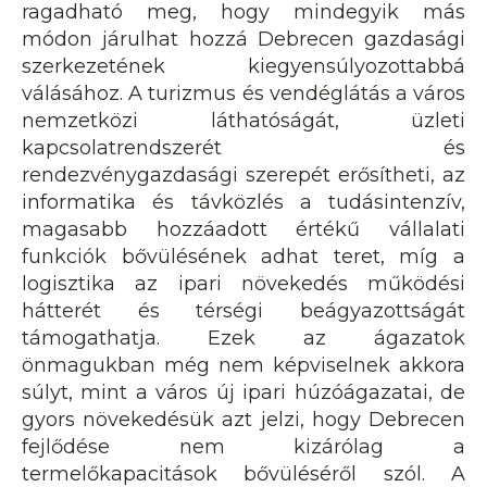
ragadható meg, hogy mindegyik más
módon járulhat hozzá Debrecen gazdasági
szerkezetének kiegyensúlyozottabbá
válásához. A turizmus és vendéglátás a város
nemzetközi láthatóságát, üzleti
kapcsolatrendszerét és
rendezvénygazdasági szerepét erősítheti, az
informatika és távközlés a tudásintenzív,
magasabb hozzáadott értékű vállalati
funkciók bővülésének adhat teret, míg a
logisztika az ipari növekedés működési
hátterét és térségi beágyazottságát
támogathatja. Ezek az ágazatok
önmagukban még nem képviselnek akkora
súlyt, mint a város új ipari húzóágazatai, de
gyors növekedésük azt jelzi, hogy Debrecen
fejlődése nem kizárólag a
termelőkapacitások bővüléséről szól. A