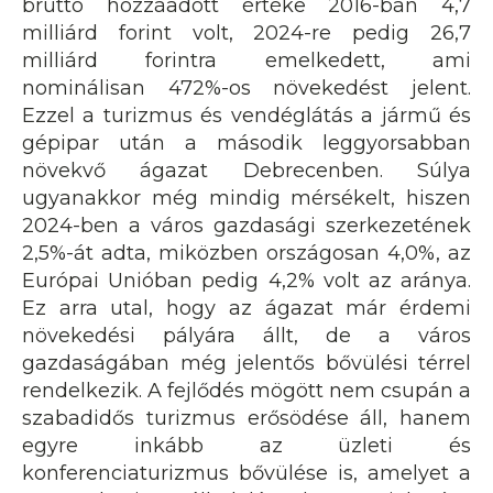
bruttó hozzáadott értéke 2016-ban 4,7
milliárd forint volt, 2024-re pedig 26,7
milliárd forintra emelkedett, ami
nominálisan 472%-os növekedést jelent.
Ezzel a turizmus és vendéglátás a jármű és
gépipar után a második leggyorsabban
növekvő ágazat Debrecenben. Súlya
ugyanakkor még mindig mérsékelt, hiszen
2024-ben a város gazdasági szerkezetének
2,5%-át adta, miközben országosan 4,0%, az
Európai Unióban pedig 4,2% volt az aránya.
Ez arra utal, hogy az ágazat már érdemi
növekedési pályára állt, de a város
gazdaságában még jelentős bővülési térrel
rendelkezik. A fejlődés mögött nem csupán a
szabadidős turizmus erősödése áll, hanem
egyre inkább az üzleti és
konferenciaturizmus bővülése is, amelyet a