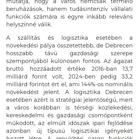
mutatja, hogy a város nemcsak termelő
beruházások, hanem tudásintenzív vállalati
funkciók számára is egyre inkább releváns
helyszínné válik.
A szállítás és logisztika esetében a
növekedési pálya összetettebb, de Debrecen
hosszabb távú gazdasági szerepe
szempontjából különösen fontos. Az ágazat
bruttó hozzáadott értéke 2016-ban 13,7
milliárd forint volt, 2024-ben pedig 33,2
milliárd forintot ért el, ami 144%-os nominális
növekedést jelent. A logisztika Debrecen
esetében azért is stratégiai jelentőségű, mert
a város korábban is térségi közlekedési,
kereskedelmi és gazdasági csomópontként
működött, az elmúlt időszak ipari fejlődése
azonban új típusú logisztikai igényeket
hozott létre. A repülőtéri cargo funkciók