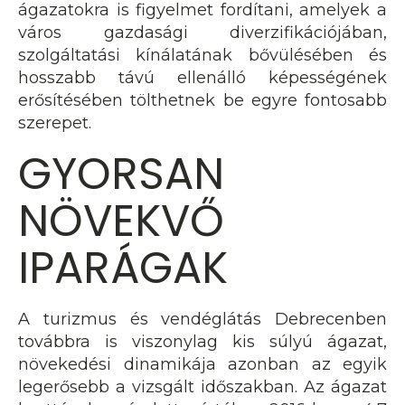
ágazatokra is figyelmet fordítani, amelyek a
város gazdasági diverzifikációjában,
szolgáltatási kínálatának bővülésében és
hosszabb távú ellenálló képességének
erősítésében tölthetnek be egyre fontosabb
szerepet.
GYORSAN
NÖVEKVŐ
IPARÁGAK
A turizmus és vendéglátás Debrecenben
továbbra is viszonylag kis súlyú ágazat,
növekedési dinamikája azonban az egyik
legerősebb a vizsgált időszakban. Az ágazat