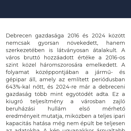
Debrecen gazdasága 2016 és 2024 között
nemcsak gyorsan növekedett, hanem
szerkezetében is látványosan átalakult. A
város bruttó hozzáadott értéke a 2016-os
szint közel háromszorosára emelkedett. A
folyamat középpontjában a jármű- és
gépipar áll, amely az említett periódusban
643%-kal nőtt, és 2024-re már a debreceni
gazdaság több mint egyötödét adta. Ez a
kiugró teljesítmény a városban zajló
beruházási hullám első mérhető
eredményeit mutatja, miközben a teljes ipari
kapacitás hatása még nem épült be teljesen
az adatokba. A kép ugyanakkor árnyaltabb