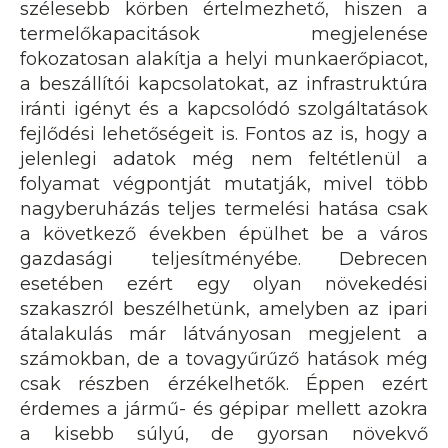
szélesebb körben értelmezhető, hiszen a
termelőkapacitások megjelenése
fokozatosan alakítja a helyi munkaerőpiacot,
a beszállítói kapcsolatokat, az infrastruktúra
iránti igényt és a kapcsolódó szolgáltatások
fejlődési lehetőségeit is. Fontos az is, hogy a
jelenlegi adatok még nem feltétlenül a
folyamat végpontját mutatják, mivel több
nagyberuházás teljes termelési hatása csak
a következő években épülhet be a város
gazdasági teljesítményébe. Debrecen
esetében ezért egy olyan növekedési
szakaszról beszélhetünk, amelyben az ipari
átalakulás már látványosan megjelent a
számokban, de a tovagyűrűző hatások még
csak részben érzékelhetők. Éppen ezért
érdemes a jármű- és gépipar mellett azokra
a kisebb súlyú, de gyorsan növekvő