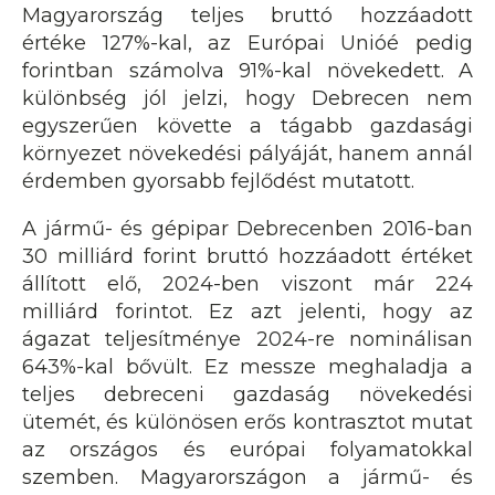
Magyarország teljes bruttó hozzáadott
értéke 127%-kal, az Európai Unióé pedig
forintban számolva 91%-kal növekedett. A
különbség jól jelzi, hogy Debrecen nem
egyszerűen követte a tágabb gazdasági
környezet növekedési pályáját, hanem annál
érdemben gyorsabb fejlődést mutatott.
A jármű- és gépipar Debrecenben 2016-ban
30 milliárd forint bruttó hozzáadott értéket
állított elő, 2024-ben viszont már 224
milliárd forintot. Ez azt jelenti, hogy az
ágazat teljesítménye 2024-re nominálisan
643%-kal bővült. Ez messze meghaladja a
teljes debreceni gazdaság növekedési
ütemét, és különösen erős kontrasztot mutat
az országos és európai folyamatokkal
szemben. Magyarországon a jármű- és