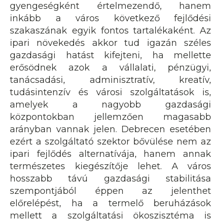
gyengeségként értelmezendő, hanem
inkább a város következő fejlődési
szakaszának egyik fontos tartalékaként. Az
ipari növekedés akkor tud igazán széles
gazdasági hatást kifejteni, ha mellette
erősödnek azok a vállalati, pénzügyi,
tanácsadási, adminisztratív, kreatív,
tudásintenzív és városi szolgáltatások is,
amelyek a nagyobb gazdasági
központokban jellemzően magasabb
arányban vannak jelen. Debrecen esetében
ezért a szolgáltató szektor bővülése nem az
ipari fejlődés alternatívája, hanem annak
természetes kiegészítője lehet. A város
hosszabb távú gazdasági stabilitása
szempontjából éppen az jelenthet
előrelépést, ha a termelő beruházások
mellett a szolgáltatási ökoszisztéma is