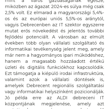
mint a város gazdaságának egésze,
miközben az ágazat 2024-es súlya még csak
2,5% volt. Ez elmarad a magyarországi 5,4%-
os és az európai uniós 5,5%-os aránytól,
vagyis Debrecenben az IT szektor egyszerre
mutat erős növekedést és jelentős további
fejlődési potenciált. A városban az elmúlt
években több olyan vállalati szolgáltató és
informatikai tevékenység jelent meg, amely
már nem a hagyományos ipari működéshez,
hanem a magasabb hozzáadott értékű
üzleti és digitális funkciókhoz kapcsolódik.
Ezt támogatja a kiépülő irodai infrastruktúra,
valamint azok a vállalati döntések is,
amelyek Debrecent regionális szolgáltatási
vagy informatikai helyszínként pozicionálják.
Jó példa erre az ALDI debreceni IT
központjának megjelenése, amely azt