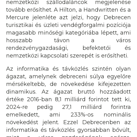
nemzetközi szállodaláncok megjelenése
tovább erősíthet. A Hilton, a Handwritten és a
Mercure jelenléte azt jelzi, hogy Debrecen
turisztikai és üzleti vendégforgalmi pozíciója
magasabb minőségi kategóriába lépett, ami
hosszabb távon a város
rendezvénygazdasági, befektetői és
nemzetközi kapcsolati szerepét is erősítheti.
Az informatika és távközlés szintén olyan
ágazat, amelynek debreceni súlya egyelőre
mérsékeltebb, de növekedése kifejezetten
dinamikus. Az ágazat bruttó hozzáadott
értéke 2016-ban 8,1 milliárd forintot tett ki,
2024-re pedig 27,1 milliárd forintra
emelkedett, ami 233%-os nominális
növekedést jelent. Ezzel Debrecenben az
informatika és távközlés gyorsabban bővült,